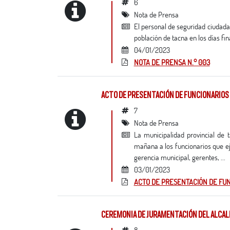
6
Nota de Prensa
el personal de seguridad ciudadana de la municipalidad provincial de tacna resguardó la seguridad y tranquilidad de la
población de tacna en los días fi
04/01/2023
NOTA DE PRENSA N.° 003
ACTO DE PRESENTACIÓN DE FUNCIONARIOS
7
Nota de Prensa
la municipalidad provincial de tacna a través de su alcalde, crl. (r) pnp pascual milton güisa bravo, presentó esta
mañana a los funcionarios que ej
gerencia municipal, gerentes, ...
03/01/2023
ACTO DE PRESENTACIÓN DE FU
CEREMONIA DE JURAMENTACIÓN DEL ALCAL
8