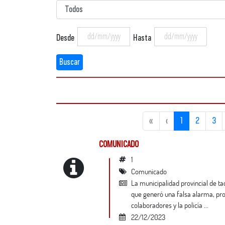
Desde
Hasta
Buscar
«
‹
1
2
3
COMUNICADO
1
Comunicado
la municipalidad provincial de tacna pone de conocimiento a la población su rechazo contundente a la desinformación
que generó una falsa alarma, pro
colaboradores y la policía ...
22/12/2023