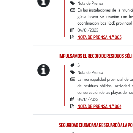
Nota de Prensa
en las instalaciones de la municipalidad provincial de tacna, esta mañana, el alcalde provincial crnel. (r) pnp pascual
güisa bravo se reunión con los
coordinación local (ccl) provincial .
04/01/2023
NOTA DE PRENSA N.° 005
IMPULSAMOS EL RECOJO DE RESIDUOS SÓLI
5
Nota de Prensa
la municipalidad provincial de tacna brinda apoyo actualmente al centro poblado boca del río en el servicio de recojo
de residuos sólidos, activida
conservación de las playas de nues
04/01/2023
NOTA DE PRENSA N.° 004
SEGURIDAD CIUDADANA RESGUARDÓ A LA PO