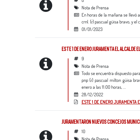
Nota de Prensa
en horas de la mañana se llevó a cabo la sesión solemne de juramentación del alcalde electo de la provincia de tacna,
crnl. (r) pascual güisa bravo, y el
01/01/2023
ESTE 1 DE ENERO JURAMENTA EL ALCALDE 
9
Nota de Prensa
todo se encuentra dispuesto para la sesión solemne de juramentación del alcalde electo por la provincia de tacna, crnl.
pnp (r) pascual milton güisa bra
enero a las 11:00 horas, ...
28/12/2022
ESTE 1 DE ENERO JURAMENTA 
JURAMENTARON NUEVOS CONCEJOS MUNICIP
10
Nota de Prensa