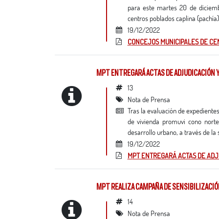
para este martes 20 de diciembr
centros poblados caplina (pachía), v
19/12/2022
CONCEJOS MUNICIPALES DE C
MPT ENTREGARÁ ACTAS DE ADJUDICACIÓN 
13
Nota de Prensa
tras la evaluación de expedientes de solicitudes de adjudicación y titulación de lotes correspondientes a los programas
de vivienda promuvi cono norte,
desarrollo urbano, a través de la 
19/12/2022
MPT ENTREGARÁ ACTAS DE ADJ
MPT REALIZA CAMPAÑA DE SENSIBILIZACI
14
Nota de Prensa