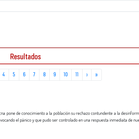
Resultados
4
5
6
7
8
9
10
11
›
»
vocando el pánico y que pudo ser controlado en una respuesta inmediata de nu