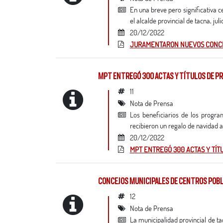
en una breve pero significativa ceremonia, realizada la mañana del 20 de diciembre en el salón consistorial de la mpt,
el alcalde provincial de tacna, j
20/12/2022
JURAMENTARON NUEVOS CONCE
MPT ENTREGÓ 300 ACTAS Y TÍTULOS DE P
11
Nota de Prensa
los beneficiarios de los programas municipales de vivienda (promuvi) cono norte, señor de los milagros y viñani,
recibieron un regalo de navidad al
20/12/2022
MPT ENTREGÓ 300 ACTAS Y TÍ
CONCEJOS MUNICIPALES DE CENTROS PO
12
Nota de Prensa
la municipalidad provincial de tacna dando cumplimiento al art. 38 de la resolución n° 0362-2022-jne, ha organizado