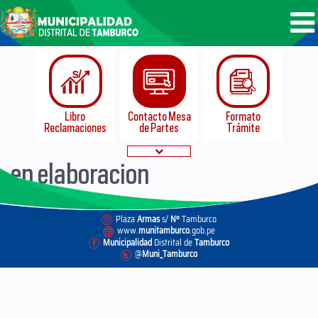
Libro
Contacto Mesa
Formato
Reclamaciones
de Partes
Trámite
en elaboracion
Sistema
Emergencias
Normatividad
Pb y Ciza
Plaza
Armas
s/
Nº
Tamburco
www.
munitamburco
.gob.pe
Municipalidad
Distrital de
Tamburco
@
Muni_Tamburco